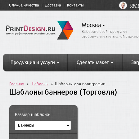
Онла
Служба качества
Доставка
Контакты
Москва
Выберите свой город для
отображения акутальной стоимо
Продукция и услуги
Сделать макет
Заг
Главная
Шаблоны
Шаблоны для полиграфии
Шаблоны баннеров (Торговля)
Размер шаблона: