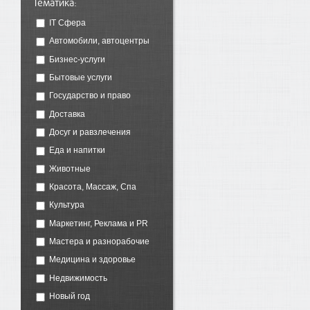
Тематика:
IT Сфера
Автомобили, автоцентры
Бизнес-услуги
Бытовые услуги
Государство и право
Доставка
Досуг и равзлечения
Еда и напитки
Животные
Красота, Массаж, Спа
Культура
Маркетинг, Реклама и PR
Мастера и разнорабочие
Медицина и здоровье
Недвижимость
Новый год