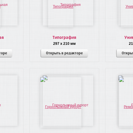
ая
Типография
Уни
297 x 210 мм
21
торе
Открыть в редакторе
Откры