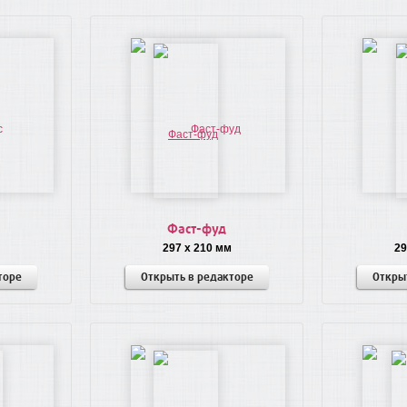
Фаст-фуд
297 x 210 мм
29
торе
Открыть в редакторе
Откры