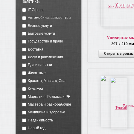
Тематика:
IT Сфера
Автомобили, автоцентры
Бизнес-услуги
Бытовые услуги
Универсальн
Государство и право
297 x 210 мм
Доставка
Открыть в редак
Досуг и равзлечения
Еда и напитки
Животные
Красота, Массаж, Спа
Культура
Маркетинг, Реклама и PR
Мастера и разнорабочие
Медицина и здоровье
Недвижимость
Новый год