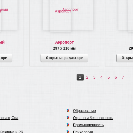
ый
Аэропорт
297 x 210 мм
29
торе
Открыть в редакторе
Откры
1
2
3
4
5
6
7
Образование
ассаж, Спа
Охрана и безопасность
Промышленность
 Реклама и PR
Психология