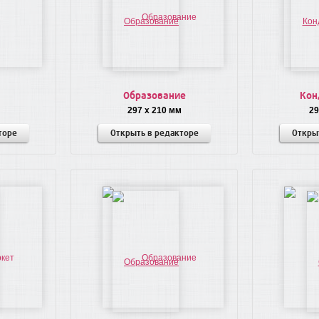
Образование
Кон
297 x 210 мм
29
торе
Открыть в редакторе
Откры