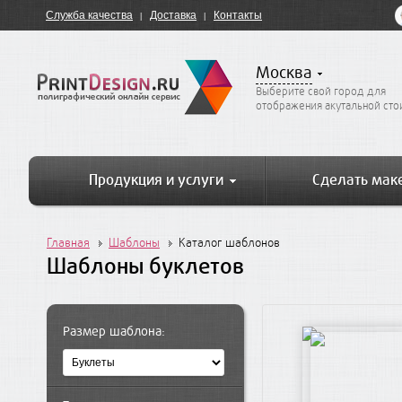
Служба качества
Доставка
Контакты
Москва
Выберите свой город для
отображения акутальной ст
Продукция и услуги
Сделать мак
Главная
Шаблоны
Каталог шаблонов
Шаблоны буклетов
Размер шаблона: