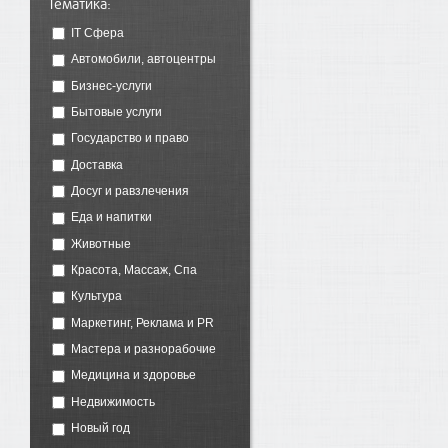
Тематика:
IT Сфера
Автомобили, автоцентры
Бизнес-услуги
Бытовые услуги
Государство и право
Доставка
Досуг и равзлечения
Еда и напитки
Животные
Красота, Массаж, Спа
Культура
Маркетинг, Реклама и PR
Мастера и разнорабочие
Медицина и здоровье
Недвижимость
Новый год