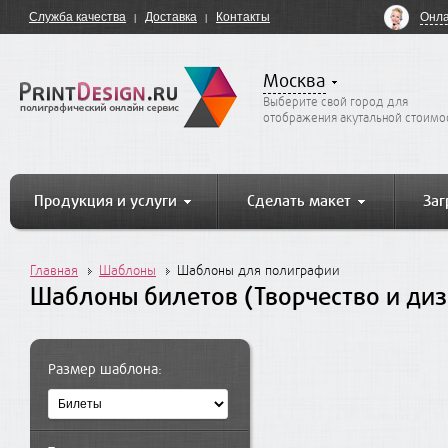
Онла
Служба качества
Доставка
Контакты
Москва
Выберите свой город для
отображения акутальной стоимо
Продукция и услуги
Сделать макет
Заг
Главная
Шаблоны
Шаблоны для полиграфии
Шаблоны билетов (Творчество и диз
Размер шаблона: