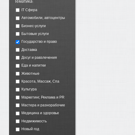
Тематика:
IT Сфера
Автомобили, автоцентры
Бизнес-услуги
Бытовые услуги
Государство и право
Доставка
Досуг и равзлечения
Еда и напитки
Животные
Красота, Массаж, Спа
Культура
Маркетинг, Реклама и PR
Мастера и разнорабочие
Медицина и здоровье
Недвижимость
Новый год