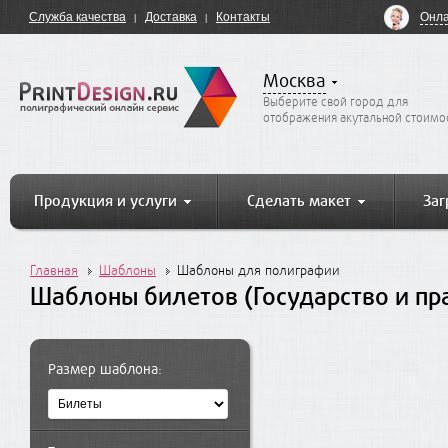
Онла
Служба качества
Доставка
Контакты
Москва
Выберите свой город для
отображения акутальной стоимо
Продукция и услуги
Сделать макет
Заг
Главная
Шаблоны
Шаблоны для полиграфии
Шаблоны билетов (Государство и пр
Размер шаблона: