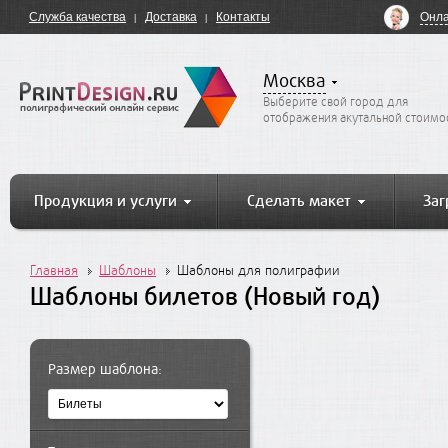
Онла
Служба качества
Доставка
Контакты
Москва
Выберите свой город для
отображения акутальной стоимо
Продукция и услуги
Сделать макет
Заг
Главная
Шаблоны
Шаблоны для полиграфии
Шаблоны билетов (Новый год)
Размер шаблона: