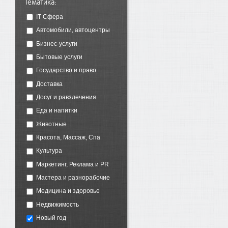
Тематика:
IT Сфера
Автомобили, автоцентры
Бизнес-услуги
Бытовые услуги
Государство и право
Доставка
Досуг и равзлечения
Еда и напитки
Животные
Красота, Массаж, Спа
Культура
Маркетинг, Реклама и PR
Мастера и разнорабочие
Медицина и здоровье
Недвижимость
Новый год