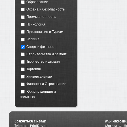
Образование
Охрана и безопасность
Промышленность
Психология
Путешествия и Туризм
Религия
Спорт и фитнесс
Строительство и ремонт
Творчество и дизайн
Торговля
Универсальные
Финансы и Страхование
Юриспруденция и
политика
Связаться с нами
Мы находи
Telegram:
PrintDesign
Москва, ул. 