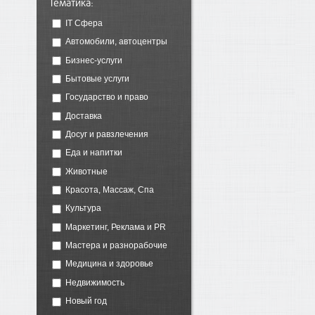
Тематика:
IT Сфера
Автомобили, автоцентры
Бизнес-услуги
Бытовые услуги
Государство и право
Доставка
Досуг и равзлечения
Еда и напитки
Животные
Красота, Массаж, Спа
Культура
Маркетинг, Реклама и PR
Мастера и разнорабочие
Медицина и здоровье
Недвижимость
Новый год