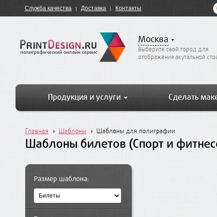
Служба качества
Доставка
Контакты
Москва
Выберите свой город для
отображения акутальной ст
Продукция и услуги
Сделать мак
Главная
Шаблоны
Шаблоны для полиграфии
Шаблоны билетов (Спорт и фитнес
Размер шаблона: