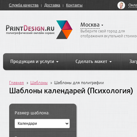
Онла
Служба качества
Доставка
Контакты
Москва
Выберите свой город для
отображения акутальной стоимо
Продукция и услуги
Сделать макет
Заг
Главная
Шаблоны
Шаблоны для полиграфии
Шаблоны календарей (Психология)
Размер шаблона: