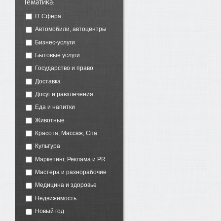
Тематика:
IT Сфера
Автомобили, автоцентры
Бизнес-услуги
Бытовые услуги
Государство и право
Доставка
Досуг и равзлечения
Еда и напитки
Животные
Красота, Массаж, Спа
Культура
Маркетинг, Реклама и PR
Мастера и разнорабочие
Медицина и здоровье
Недвижимость
Новый год