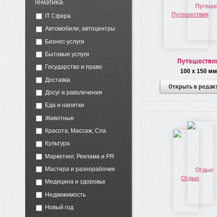
Тематика:
IT Сфера
Автомобили, автоцентры
Бизнес-услуги
Бытовые услуги
Путешестви
Государство и право
100 x 150 мм
Доставка
Открыть в редак
Досуг и равзлечения
Еда и напитки
Животные
Красота, Массаж, Спа
Культура
Маркетинг, Реклама и PR
Мастера и разнорабочие
Медицина и здоровье
Недвижимость
Новый год