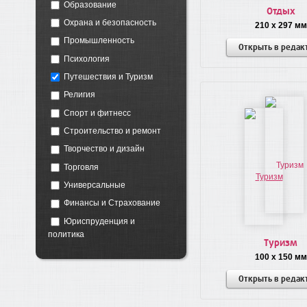
Образование
Отдых
Охрана и безопасность
210 x 297 мм
Промышленность
Открыть в редак
Психология
Путешествия и Туризм
Религия
Спорт и фитнесс
Строительство и ремонт
Творчество и дизайн
Торговля
Универсальные
Финансы и Страхование
Юриспруденция и
политика
Туризм
100 x 150 мм
Открыть в редак