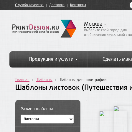
Служба качества
Доставка
Контакты
Москва
Выберите свой город для
отображения акутальной ст
Продукция и услуги
Сделать мак
Главная
Шаблоны
Шаблоны для полиграфии
Шаблоны листовок (Путешествия и
Размер шаблона: