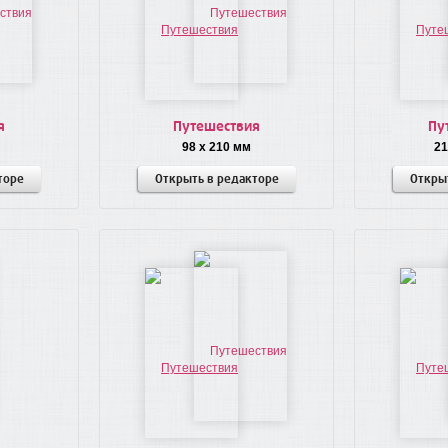
я
Путешествия
Пу
98 x 210 мм
21
торе
Открыть в редакторе
Откры