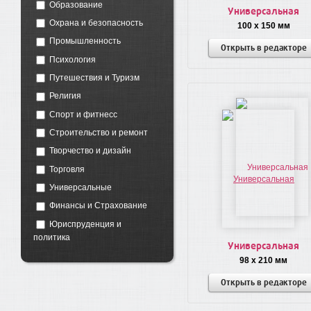
Образование
Универсальная
Охрана и безопасность
100 x 150 мм
Промышленность
Открыть в редакторе
Психология
Путешествия и Туризм
Религия
Спорт и фитнесс
Строительство и ремонт
Творчество и дизайн
Торговля
Универсальные
Финансы и Страхование
Юриспруденция и
политика
Универсальная
98 x 210 мм
Открыть в редакторе