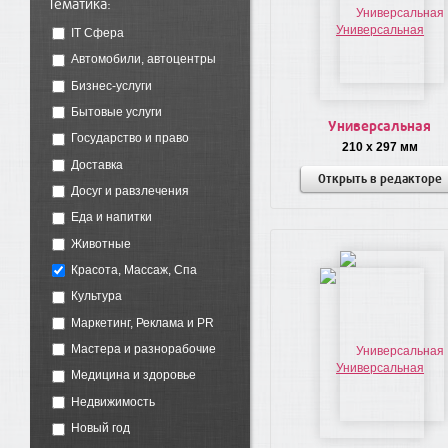
Тематика:
IT Сфера
Автомобили, автоцентры
Бизнес-услуги
Бытовые услуги
Универсальная
Государство и право
210 x 297 мм
Доставка
Открыть в редакторе
Досуг и равзлечения
Еда и напитки
Животные
Красота, Массаж, Спа
Культура
Маркетинг, Реклама и PR
Мастера и разнорабочие
Медицина и здоровье
Недвижимость
Новый год