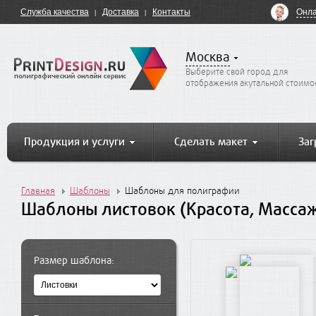
Онла
Служба качества
Доставка
Контакты
Москва
Выберите свой город для
отображения акутальной стоимо
Продукция и услуги
Сделать макет
Заг
Главная
Шаблоны
Шаблоны для полиграфии
Шаблоны листовок (Красота, Массаж
Размер шаблона: