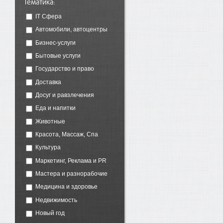
Тематика:
IT Сфера
Автомобили, автоцентры
Бизнес-услуги
Бытовые услуги
Государство и право
Доставка
Досуг и равзлечения
Еда и напитки
Животные
Красота, Массаж, Спа
Культура
Маркетинг, Реклама и PR
Мастера и разнорабочие
Медицина и здоровье
Недвижимость
Новый год