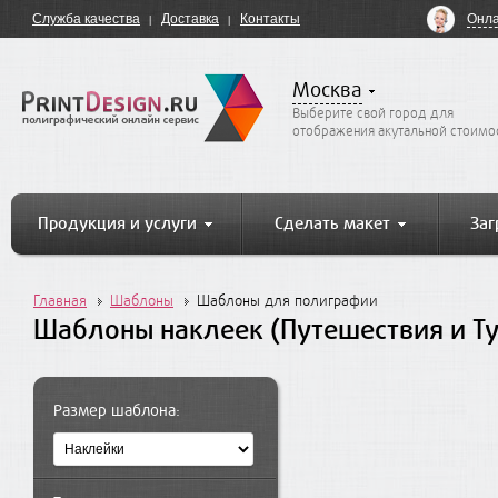
Онла
Служба качества
Доставка
Контакты
Москва
Выберите свой город для
отображения акутальной стоимо
Продукция и услуги
Сделать макет
Заг
Главная
Шаблоны
Шаблоны для полиграфии
Шаблоны наклеек (Путешествия и Т
Размер шаблона: