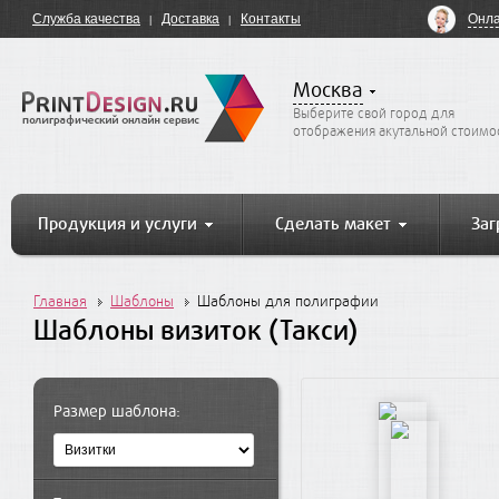
Онла
Служба качества
Доставка
Контакты
Москва
Выберите свой город для
отображения акутальной стоимо
Продукция и услуги
Сделать макет
Заг
Главная
Шаблоны
Шаблоны для полиграфии
Шаблоны визиток (Такси)
Размер шаблона: