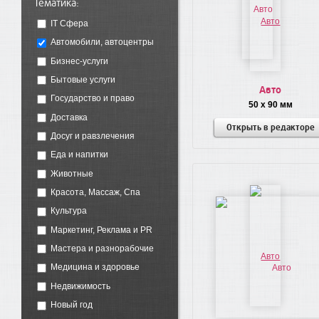
Тематика:
IT Сфера
Автомобили, автоцентры
Бизнес-услуги
Бытовые услуги
Авто
Государство и право
50 x 90 мм
Доставка
Открыть в редакторе
Досуг и равзлечения
Еда и напитки
Животные
Красота, Массаж, Спа
Культура
Маркетинг, Реклама и PR
Мастера и разнорабочие
Медицина и здоровье
Недвижимость
Новый год