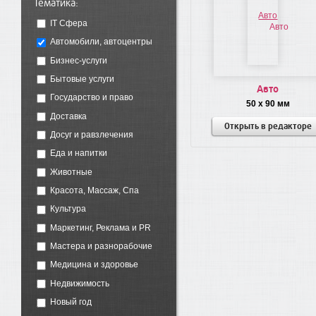
Тематика:
IT Сфера
Автомобили, автоцентры
Бизнес-услуги
Бытовые услуги
Авто
Государство и право
50 x 90 мм
Доставка
Открыть в редакторе
Досуг и равзлечения
Еда и напитки
Животные
Красота, Массаж, Спа
Культура
Маркетинг, Реклама и PR
Мастера и разнорабочие
Медицина и здоровье
Недвижимость
Новый год