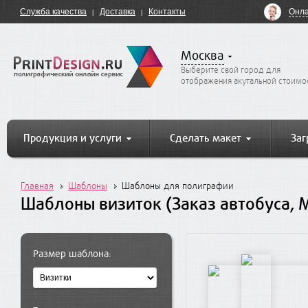
Онла
Служба качества
Доставка
Контакты
Москва
Выберите свой город для
отображения акутальной стоимо
Продукция и услуги
Сделать макет
Заг
Главная
Шаблоны
Шаблоны для полиграфии
Шаблоны визиток (Заказ автобуса, 
Размер шаблона: