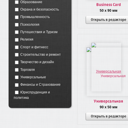
Образование
Business Card
Охрана и безопасность
50 x 90 мм
Промышленность
Открыть в редакторе
Психология
Путешествия и Туризм
Религия
Спорт и фитнесс
Строительство и ремонт
Творчество и дизайн
Торговля
Универсальные
Финансы и Страхование
Юриспруденция и
политика
Универсальная
90 x 50 мм
Открыть в редакторе