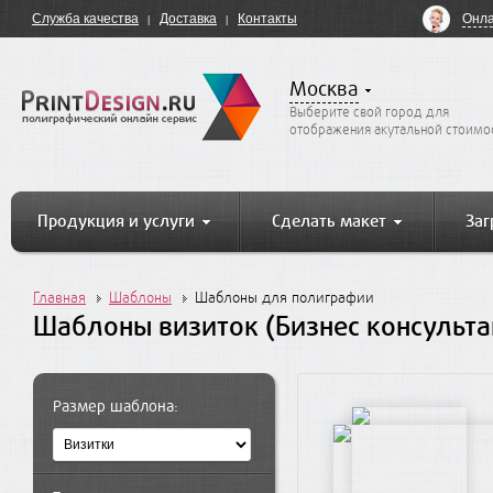
Онла
Служба качества
Доставка
Контакты
Москва
Выберите свой город для
отображения акутальной стоимо
Продукция и услуги
Сделать макет
Заг
Главная
Шаблоны
Шаблоны для полиграфии
Шаблоны визиток (Бизнес консульта
Размер шаблона: