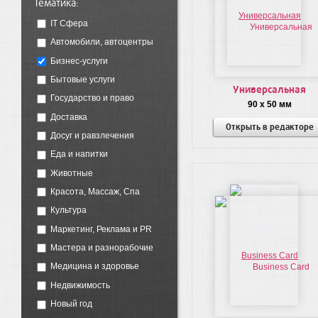
Тематика:
IT Сфера
Автомобили, автоцентры
Бизнес-услуги
Бытовые услуги
Универсальная
Государство и право
90 x 50 мм
Доставка
Открыть в редакторе
Досуг и равзлечения
Еда и напитки
Животные
Красота, Массаж, Спа
Культура
Маркетинг, Реклама и PR
Мастера и разнорабочие
Медицина и здоровье
Недвижимость
Новый год