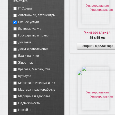
Тематика:
IT Сфера
Автомобили, автоцентры
Бизнес-услуги
Бытовые услуги
Универсальная
Государство и право
85 x 55 мм
Доставка
Открыть в редакторе
Досуг и равзлечения
Еда и напитки
Животные
Красота, Массаж, Спа
Культура
Маркетинг, Реклама и PR
Мастера и разнорабочие
Медицина и здоровье
Недвижимость
Новый год