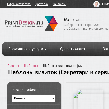
Онла
Служба качества
Доставка
Контакты
Москва
Выберите свой город для
отображения акутальной стоимо
Продукция и услуги
Сделать макет
Заг
Главная
Шаблоны
Шаблоны для полиграфии
Шаблоны визиток (Секретари и серв
Размер шаблона: