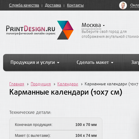
Онла
Служба качества
Доставка
Контакты
Москва
Выберите свой город для
отображения акутальной стоимо
Продукция и услуги
Сделать макет
Заг
Главная
Продукция
Календари
Карманные календари (10x7
Карманные календари (10x7 см)
Технические детали:
Конечная продукция:
100 x 70 мм
Макет (с вылетами):
104 x 74 мм